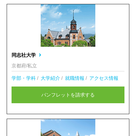
同志社大学
京都府/私立
学部・学科
/
大学紹介
/
就職情報
/
アクセス情報
パンフレットを請求する