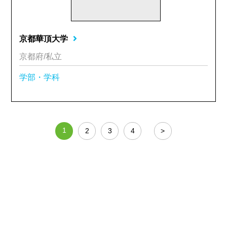
京都華頂大学
京都府/私立
学部・学科
1
2
3
4
>