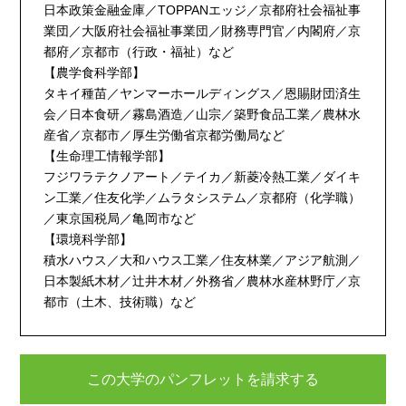
日本政策金融金庫／TOPPANエッジ／京都府社会福祉事
業団／大阪府社会福祉事業団／財務専門官／内閣府／京
都府／京都市（行政・福祉）など
【農学食科学部】
タキイ種苗／ヤンマーホールディングス／恩賜財団済生
会／日本食研／霧島酒造／山宗／築野食品工業／農林水
産省／京都市／厚生労働省京都労働局など
【生命理工情報学部】
フジワラテクノアート／テイカ／新菱冷熱工業／ダイキ
ン工業／住友化学／ムラタシステム／京都府（化学職）
／東京国税局／亀岡市など
【環境科学部】
積水ハウス／大和ハウス工業／住友林業／アジア航測／
日本製紙木材／辻井木材／外務省／農林水産林野庁／京
都市（土木、技術職）など
この大学のパンフレットを請求する