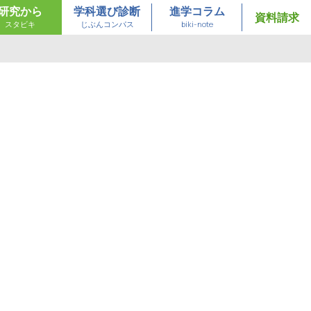
研究から
学科選び診断
進学コラム
資料請求
スタビキ
じぶんコンパス
biki-note