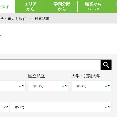
エリア
学問分野
職業から
を探す
から
から
JOB-BIKI
大学・短大を探す
検索結果
す
国立私立
大学・短期大学