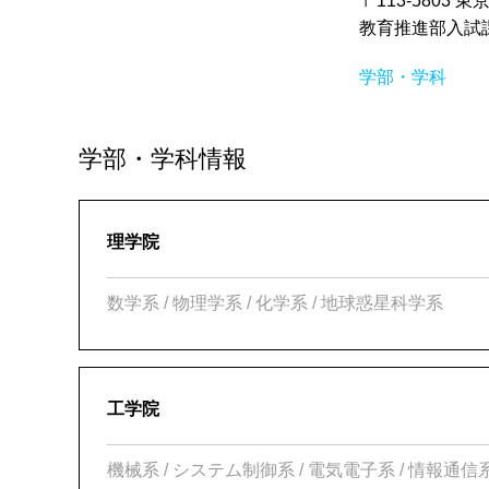
〒113-5803 
教育推進部入試課 TE
学部・学科
学部・学科情報
理学院
数学系 / 物理学系 / 化学系 / 地球惑星科学系
工学院
機械系 / システム制御系 / 電気電子系 / 情報通信