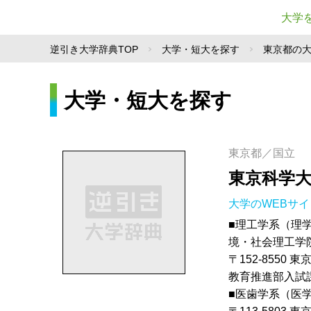
大学
逆引き大学辞典TOP
大学・短大を探す
東京都の
大学・短大を探す
東京都／国立
東京科学
大学のWEBサ
■理工学系（理
境・社会理工学
〒152-8550 
教育推進部入試課 TE
■医歯学系（医