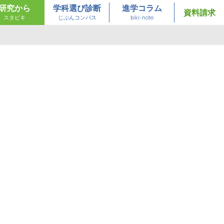
研究から
学科選び診断
進学コラム
資料請求
スタビキ
じぶんコンパス
biki-note