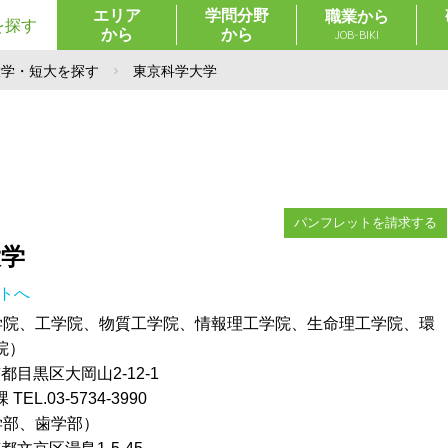
エリア
学問分野
職業から
を探す
から
から
JOB-BIKI
大学・短大を探す
東京科学大学
パンフレットを請求する
大学
イトへ
学院、工学院、物質工学院、情報理工学院、生命理工学院、環
院）
東京都目黒区大岡山2-12-1
L.03-5734-3990
学部、歯学部）