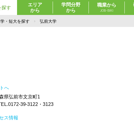
エリア
学問分野
職業から
を探す
から
から
JOB-BIKI
大学・短大を探す
弘前大学
イトへ
 青森県弘前市文京町1
0172-39-3122・3123
セス情報