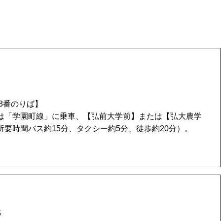
3番のりば】
は「学園町線」に乗車、【弘前大学前】または【弘大農学
要時間バス約15分、タクシー約5分、徒歩約20分）。
5