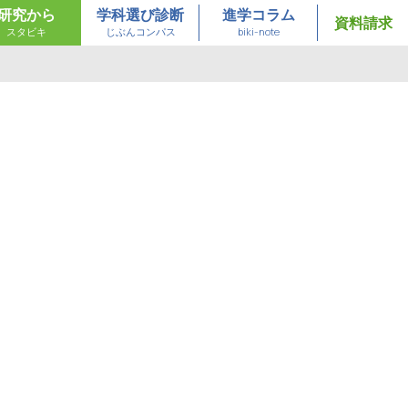
研究から
学科選び診断
進学コラム
資料請求
スタビキ
じぶんコンパス
biki-note