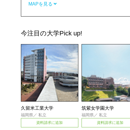
MAPを見る
今注目の大学
Pick up!
久留米工業大学
筑紫女学園大学
福岡県
／
私立
福岡県
／
私立
資料請求に追加
資料請求に追加