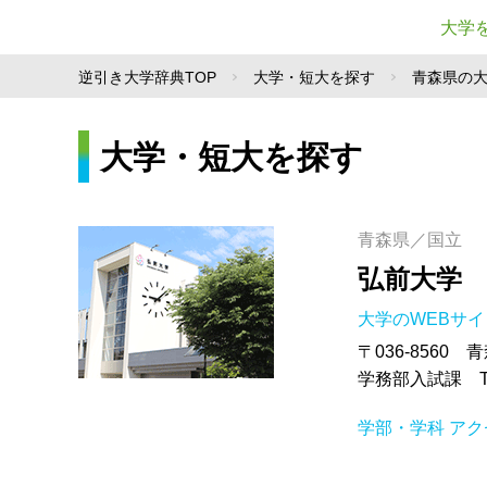
大学
逆引き大学辞典TOP
大学・短大を探す
青森県の
大学・短大を探す
青森県／国立
弘前大学
大学のWEBサ
〒036-8560
学務部入試課 TEL.
学部・学科
アク