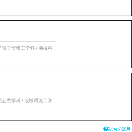
/ 電子情報工学科 / 機械科
際園芸農学科 / 地域環境工学
記号の説明