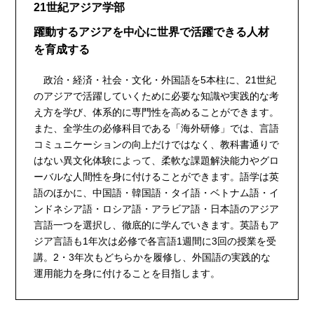
21世紀アジア学部
躍動するアジアを中心に世界で活躍できる人材
を育成する
政治・経済・社会・文化・外国語を5本柱に、21世紀
のアジアで活躍していくために必要な知識や実践的な考
え方を学び、体系的に専門性を高めることができます。
また、全学生の必修科目である「海外研修」では、言語
コミュニケーションの向上だけではなく、教科書通りで
はない異文化体験によって、柔軟な課題解決能力やグロ
ーバルな人間性を身に付けることができます。語学は英
語のほかに、中国語・韓国語・タイ語・ベトナム語・イ
ンドネシア語・ロシア語・アラビア語・日本語のアジア
言語一つを選択し、徹底的に学んでいきます。英語もア
ジア言語も1年次は必修で各言語1週間に3回の授業を受
講。2・3年次もどちらかを履修し、外国語の実践的な
運用能力を身に付けることを目指します。