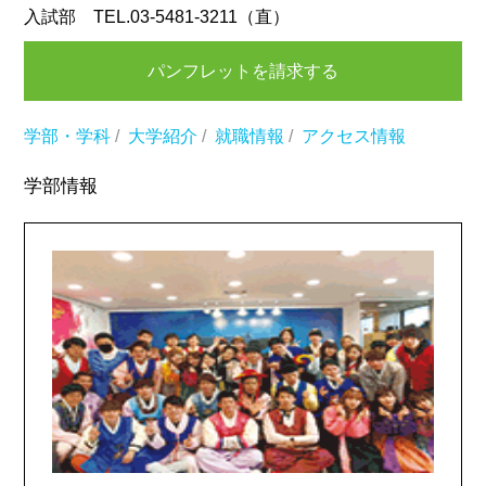
入試部 TEL.03-5481-3211（直）
パンフレットを請求する
学部・学科
/
大学紹介
/
就職情報
/
アクセス情報
学部情報